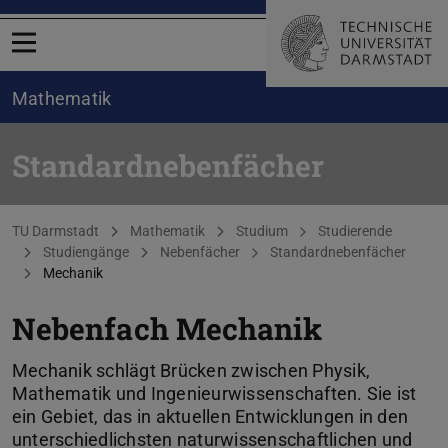
Menü öffnen
Mathematik
Standardnebenfächer
Sie befinden sich hier:
TU Darmstadt
Mathematik
Studium
Studierende
Studiengänge
Nebenfächer
Standardnebenfächer
Mechanik
Nebenfach Mechanik
Mechanik schlägt Brücken zwischen Physik,
Mathematik und Ingenieurwissenschaften. Sie ist
ein Gebiet, das in aktuellen Entwicklungen in den
unterschiedlichsten naturwissenschaftlichen und