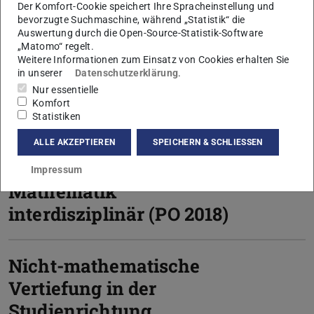
Der Komfort-Cookie speichert Ihre Spracheinstellung und
(PO 2024)
bevorzugte Suchmaschine, während „Statistik“ die
Auswertung durch die Open-Source-Statistik-Software
„Matomo“ regelt.
Weitere Informationen zum Einsatz von Cookies erhalten Sie
Master Minor Basic (PO
in unserer
Datenschutzerklärung
.
2024)
Nur essentielle
Komfort
Statistiken
Nicht-mathematische
ALLE AKZEPTIEREN
SPEICHERN & SCHLIESSEN
Vertiefung im Studiengang
Impressum
Mathematik
interdisziplinär (PO 2018)
Nicht-mathematische
Vertiefung in der
Studienrichtung