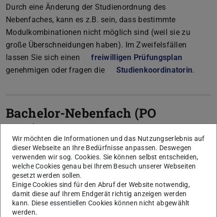
Durch eine Änderung der Studienordnung des
Nebenfaches, kann es z.B. sein, dass bestimmte
Modulkombinationen nicht möglich sind (weil sie zu
große Überschneidungen haben). Im Zweifelsfällen
lassen Sie sich einen
freiwilligen Prüfungsplan
genehmigen oder fragen die
Studienkoordinatorin
.
Bachelor-Nebenfach (PO
2018)
Wir möchten die Informationen und das Nutzungserlebnis auf
dieser Webseite an Ihre Bedürfnisse anpassen. Deswegen
verwenden wir sog. Cookies. Sie können selbst entscheiden,
Master-Nebenfach (PO
welche Cookies genau bei Ihrem Besuch unserer Webseiten
gesetzt werden sollen.
2018)
Einige Cookies sind für den Abruf der Website notwendig,
damit diese auf Ihrem Endgerät richtig anzeigen werden
kann. Diese essentiellen Cookies können nicht abgewählt
Master Minor Intermediate
werden.