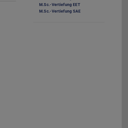
M.Sc.-Vertiefung EET
(XLSX-Datei)
M.Sc.-Vertiefung SAE
(XLSX-Datei)