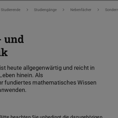
Studierende
Studiengänge
Nebenfächer
Sonder
- und
ik
ist heute allgegenwärtig und reicht in
Leben hinein. Als
hr fundiertes mathematisches Wissen
s anwenden.
 Bitte beachten Sie unbedingt die dazugehörigen