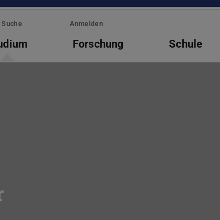
Suche
Anmelden
udium
Forschung
Schule
r