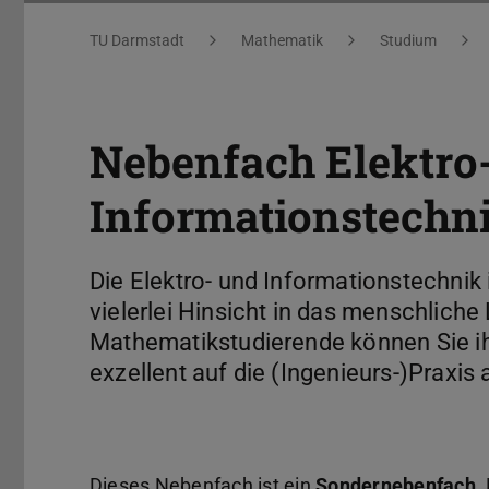
Sie befinden sich hier:
TU Darmstadt
Mathematik
Studium
Nebenfach Elektro
Informationstechn
Die Elektro- und Informationstechnik 
vielerlei Hinsicht in das menschliche 
Mathematikstudierende können Sie i
exzellent auf die (Ingenieurs-)Praxi
Dieses Nebenfach ist ein
Sondernebenfach
.