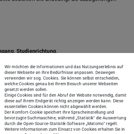
ngang
,
Studienrichtung
,
018)
Nebenfachversion
relevant. Lesen Sie bitte
Wir möchten die Informationen und das Nutzungserlebnis auf
t finden Sie auch die Anzahl der einzubringenden
dieser Webseite an Ihre Bedürfnisse anpassen. Deswegen
ne Module sind mit Genehmigung möglich.
verwenden wir sog. Cookies. Sie können selbst entscheiden,
welche Cookies genau bei Ihrem Besuch unserer Webseiten
gesetzt werden sollen.
 TUCaN wählen können, kann auch in den
Einige Cookies sind für den Abruf der Website notwendig, damit
diese auf Ihrem Endgerät richtig anzeigen werden kann. Diese
essentiellen Cookies können nicht abgewählt werden.
Der Komfort-Cookie speichert Ihre Spracheinstellung und
 Nebenfaches, kann es z.B. sein, dass
bevorzugte Suchmaschine, während „Statistik“ die Auswertung
h sind (weil sie zu große Überschneidungen
durch die Open-Source-Statistik-Software „Matomo“ regelt.
Weitere Informationen zum Einsatz von Cookies erhalten Sie in
nen
freiwilligen Prüfungsplan
genehmigen