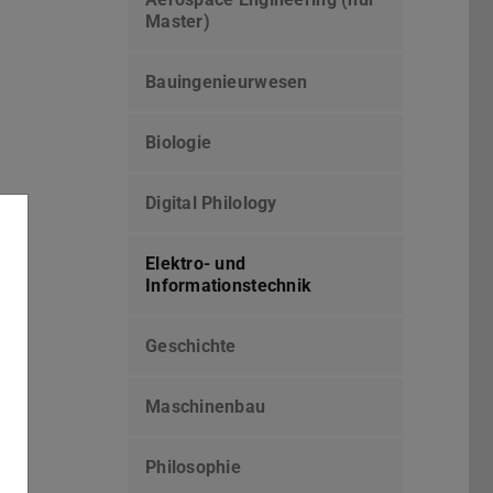
Master)
Bauingenieurwesen
Biologie
Digital Philology
Elektro- und
Informationstechnik
Geschichte
Maschinenbau
Philosophie