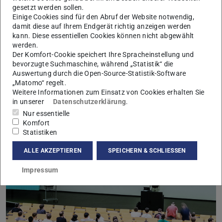
gesetzt werden sollen.
Einige Cookies sind für den Abruf der Website notwendig,
damit diese auf Ihrem Endgerät richtig anzeigen werden
kann. Diese essentiellen Cookies können nicht abgewählt
Mathematische Forschungsgebiete
werden.
Der Komfort-Cookie speichert Ihre Spracheinstellung und
Unsere Forschung in acht Arbeitsgruppen deckt weite
bevorzugte Suchmaschine, während „Statistik“ die
Bereiche der Mathematik ab. Eine wichtige Besonderheit
Auswertung durch die Open-Source-Statistik-Software
der Mathematik in Darmstadt ist der intensive
„Matomo“ regelt.
wissenschaftliche Austausch mit den Ingenieur-, den
Weitere Informationen zum Einsatz von Cookies erhalten Sie
Natur- und den Geisteswissenschaften unserer Universität.
in unserer
Datenschutzerklärung
.
Mehr erfahren
Nur essentielle
Komfort
Statistiken
ALLE AKZEPTIEREN
SPEICHERN & SCHLIESSEN
Impressum