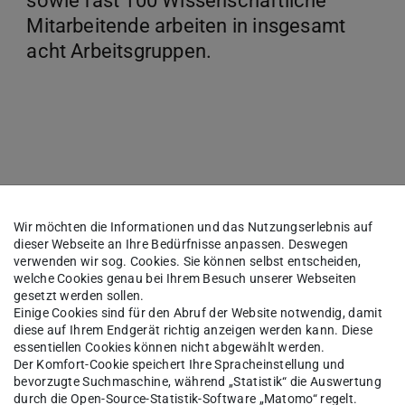
sowie fast 100 Wissenschaftliche
Mitarbeitende arbeiten in insgesamt
acht Arbeitsgruppen.
werbung
Wir möchten die Informationen und das Nutzungserlebnis auf
dieser Webseite an Ihre Bedürfnisse anpassen. Deswegen
verwenden wir sog. Cookies. Sie können selbst entscheiden,
ter
Zum Sommersemester
welche Cookies genau bei Ihrem Besuch unserer Webseiten
gesetzt werden sollen.
ust
nur höheres Fachsemester
Einige Cookies sind für den Abruf der Website notwendig, damit
diese auf Ihrem Endgerät richtig anzeigen werden kann. Diese
essentiellen Cookies können nicht abgewählt werden.
gust extern/
1. Dezember bis 1. März extern
Der Komfort-Cookie speichert Ihre Spracheinstellung und
rn
15. März intern
bevorzugte Suchmaschine, während „Statistik“ die Auswertung
durch die Open-Source-Statistik-Software „Matomo“ regelt.