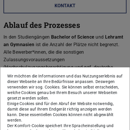
KONTAKT
Ablauf des Prozesses
In den Studiengängen
Bachelor of Science
und
Lehramt
an Gymnasien
ist die Anzahl der Plätze nicht begrenzt.
Alle Bewerber*innen, die die sonstigen
Zulassungsvoraussetzungen
(Hochschulzugangsberechtigung und ggf. deutsche
Sprachkenntnisse) erfüllen, erhalten eine Zulassung.
Wir möchten die Informationen und das Nutzungserlebnis auf
dieser Webseite an Ihre Bedürfnisse anpassen. Deswegen
Detaillierter Ablauf des Verfahrens
verwenden wir sog. Cookies. Sie können selbst entscheiden,
Bewirb dich
online
vom 1. Juni bis 31. August
.
welche Cookies genau bei Ihrem Besuch unserer Webseiten
gesetzt werden sollen.
Damit genug Zeit für die Immatrikulation und z.B.
Einige Cookies sind für den Abruf der Website notwendig,
deiner Wohnungssuche bleibt,
bewirb dich bitte so früh
damit diese auf Ihrem Endgerät richtig anzeigen werden
wie möglich
.
kann. Diese essentiellen Cookies können nicht abgewählt
werden.
Sobald du die Online-Bewerbung abgeschlossen hast,
Der Komfort-Cookie speichert Ihre Spracheinstellung und
erhältst du eine Bewerbernummer, ferner steht dir der