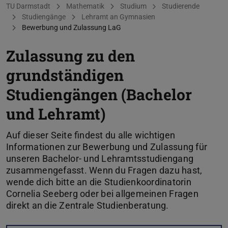
Sie befinden sich hier:
TU Darmstadt
Mathematik
Studium
Studierende
Studiengänge
Lehramt an Gymnasien
Bewerbung und Zulassung LaG
Zulassung zu den
grundständigen
Studiengängen (Bachelor
und Lehramt)
Auf dieser Seite findest du alle wichtigen
Informationen zur Bewerbung und Zulassung für
unseren Bachelor- und Lehramtsstudiengang
zusammengefasst. Wenn du Fragen dazu hast,
wende dich bitte an die Studienkoordinatorin
Cornelia Seeberg oder bei allgemeinen Fragen
direkt an die Zentrale Studienberatung.