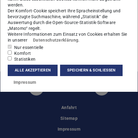
1993 (1531-1600)
werden.
Der Komfort-Cookie speichert Ihre Spracheinstellung und
bevorzugte Suchmaschine, während „Statistik“ die
Auswertung durch die Open-Source-Statistik-Software
1992 (1442-1530)
„Matomo“ regelt.
Weitere Informationen zum Einsatz von Cookies erhalten Sie
in unserer
Datenschutzerklärung
.
Nur essentielle
1991 (1349-1441)
Komfort
Statistiken
ALLE AKZEPTIEREN
SPEICHERN & SCHLIESSEN
Impressum
Instagram
Facebook
Anfahrt
Sitemap
Impressum