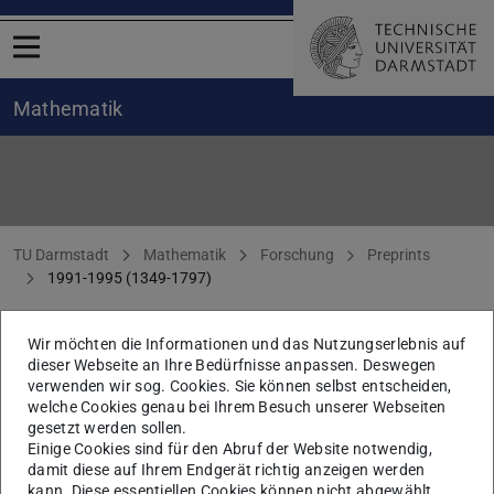
Menü öffnen
Mathematik
1991-1995
Sie befinden sich hier:
TU Darmstadt
Mathematik
Forschung
Preprints
1991-1995 (1349-1797)
Wir möchten die Informationen und das Nutzungserlebnis auf
1995 (1711-1797)
dieser Webseite an Ihre Bedürfnisse anpassen. Deswegen
verwenden wir sog. Cookies. Sie können selbst entscheiden,
welche Cookies genau bei Ihrem Besuch unserer Webseiten
gesetzt werden sollen.
1994 (1601-1710)
Einige Cookies sind für den Abruf der Website notwendig,
damit diese auf Ihrem Endgerät richtig anzeigen werden
kann. Diese essentiellen Cookies können nicht abgewählt