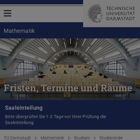
Menü öffnen
Mathematik
Fristen, Termine und Räume
Saaleinteilung
Bitte überprüfen Sie 1-2 Tage vor Ihrer Prüfung die
Saaleinteilung.
Sie befinden sich hier:
TU Darmstadt
Mathematik
Studium
Studierende