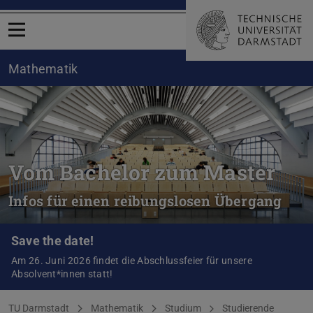
Menü öffnen
Mathematik
Vom Bachelor zum Master
Infos für einen reibungslosen Übergang
Save the date!
Am 26. Juni 2026 findet die Abschlussfeier für unsere
Absolvent*innen statt!
Sie befinden sich hier:
TU Darmstadt
Mathematik
Studium
Studierende