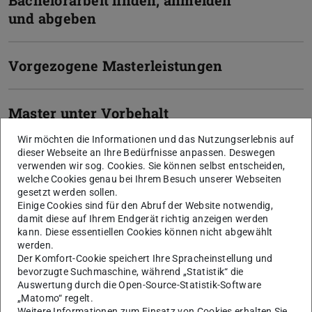
Bachelorarbeit finden, anmelden
und abgeben
Vorgezogene Masterleistungen
Master unter Vorbehalt
Wir möchten die Informationen und das Nutzungserlebnis auf
dieser Webseite an Ihre Bedürfnisse anpassen. Deswegen
Zeugnisantrag
verwenden wir sog. Cookies. Sie können selbst entscheiden,
welche Cookies genau bei Ihrem Besuch unserer Webseiten
gesetzt werden sollen.
Bewerbung in TUCaN
Einige Cookies sind für den Abruf der Website notwendig,
damit diese auf Ihrem Endgerät richtig anzeigen werden
kann. Diese essentiellen Cookies können nicht abgewählt
werden.
Sprachvoraussetzung für den
Der Komfort-Cookie speichert Ihre Spracheinstellung und
Master
bevorzugte Suchmaschine, während „Statistik“ die
Auswertung durch die Open-Source-Statistik-Software
„Matomo“ regelt.
Weitere Informationen zum Einsatz von Cookies erhalten Sie