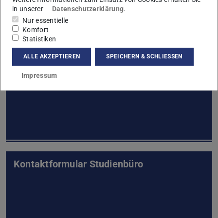
Rückmeldung
in unserer
Datenschutzerklärung
.
Nur essentielle
Komfort
Weitere Informationen
Statistiken
ALLE AKZEPTIEREN
SPEICHERN & SCHLIESSEN
Abschlussarbeit und Zeugnis
Impressum
Kontaktformular Studienbüro