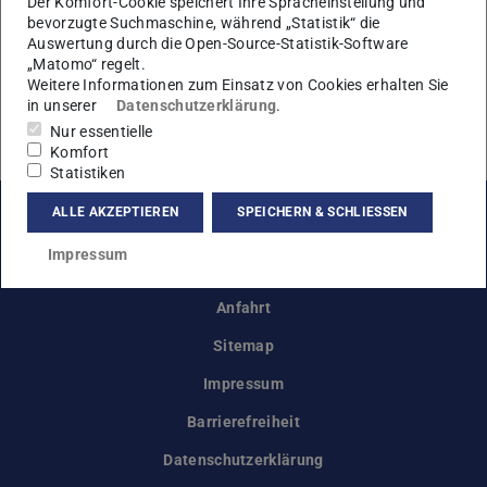
Der Komfort-Cookie speichert Ihre Spracheinstellung und
bevorzugte Suchmaschine, während „Statistik“ die
Auswertung durch die Open-Source-Statistik-Software
Veranstaltungen des
„Matomo“ regelt.
Fachbereichs Mathematik
Weitere Informationen zum Einsatz von Cookies erhalten Sie
in unserer
Datenschutzerklärung
.
Nur essentielle
Zurzeit keine Veranstaltungen.
Komfort
Statistiken
ALLE AKZEPTIEREN
SPEICHERN & SCHLIESSEN
Instagram
Facebook
Impressum
Anfahrt
Sitemap
Impressum
Barrierefreiheit
Datenschutzerklärung