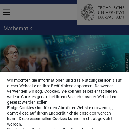
Menü öffnen
Mathematik
Bild: Constanze Cassier
Veranstaltungen
Wir möchten die Informationen und das Nutzungserlebnis auf
dieser Webseite an Ihre Bedürfnisse anpassen. Deswegen
verwenden wir sog. Cookies. Sie können selbst entscheiden,
welche Cookies genau bei Ihrem Besuch unserer Webseiten
Sie befinden sich hier:
TU Darmstadt
Mathematik
Fachbereich Mathematik
gesetzt werden sollen.
Aktuelles
Veranstaltungen
Einige Cookies sind für den Abruf der Website notwendig,
damit diese auf Ihrem Endgerät richtig anzeigen werden
kann. Diese essentiellen Cookies können nicht abgewählt
werden.
KONTAKT