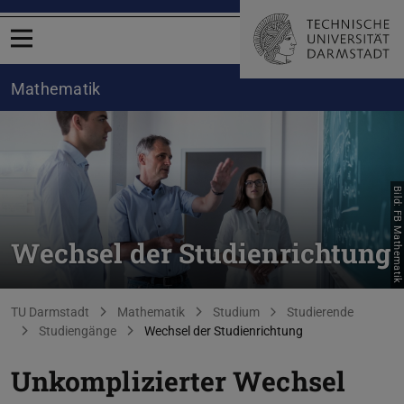
Menü öffnen
Mathematik
Bild: FB Mathematik
Wechsel der Studienrichtung
Sie befinden sich hier:
TU Darmstadt
Mathematik
Studium
Studierende
Studiengänge
Wechsel der Studienrichtung
Unkomplizierter Wechsel