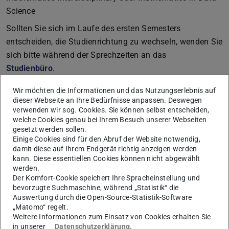
Science
Sollten Sie sich im Laufe des ersten Semesters
entscheiden, die Studienrichtung zu wechseln, wenden Sie
sich bitte während der Sprechzeiten an das
Studienbüro
.
In anderen Fällen oder zur Beratung wenden Sie sich bitte
Wir möchten die Informationen und das Nutzungserlebnis auf
an die
Studienkoordinatorin
.
dieser Webseite an Ihre Bedürfnisse anpassen. Deswegen
verwenden wir sog. Cookies. Sie können selbst entscheiden,
Sollten Sie bereits Prüfungsleistungen erbracht haben, die
welche Cookies genau bei Ihrem Besuch unserer Webseiten
Sie nach dem Wechsel nicht in Ihren Abschluss
gesetzt werden sollen.
Einige Cookies sind für den Abruf der Website notwendig,
einbringen können, so ist ein Wechsel grundsätzlich nur
damit diese auf Ihrem Endgerät richtig anzeigen werden
einmalig möglich.
kann. Diese essentiellen Cookies können nicht abgewählt
werden.
Sofern Sie noch in der alten PO 2018 eingeschrieben
Der Komfort-Cookie speichert Ihre Spracheinstellung und
sind, geht ein Wechsel der Studienrichtung immer mit
bevorzugte Suchmaschine, während „Statistik“ die
Auswertung durch die Open-Source-Statistik-Software
dem Wechsel in die neue PO 2024 einher!
„Matomo“ regelt.
Weitere Informationen zum Einsatz von Cookies erhalten Sie
in unserer
Datenschutzerklärung
.