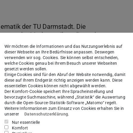
ematik der TU Darmstadt. Die
tretung der Mathematikstudierenden an
Ansprechpartner für studentische
Wir möchten die Informationen und das Nutzungserlebnis auf
hr auf dieser Seite.
dieser Webseite an Ihre Bedürfnisse anpassen. Deswegen
verwenden wir sog. Cookies. Sie können selbst entscheiden,
welche Cookies genau bei Ihrem Besuch unserer Webseiten
gesetzt werden sollen.
Einige Cookies sind für den Abruf der Website notwendig, damit
diese auf Ihrem Endgerät richtig anzeigen werden kann. Diese
essentiellen Cookies können nicht abgewählt werden.
Der Komfort-Cookie speichert Ihre Spracheinstellung und
bevorzugte Suchmaschine, während „Statistik“ die Auswertung
 Woche Montags um 17:10 Uhr im Mathebau in
durch die Open-Source-Statistik-Software „Matomo“ regelt.
Weitere Informationen zum Einsatz von Cookies erhalten Sie in
em, bei Wunsch, zusätzlich hybrid auf
unserer
Datenschutzerklärung
.
Nur essentielle
Komfort