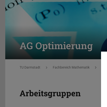
AG Optimierung
Sie befinden sich hier:
TU Darmstadt
Fachbereich Mathematik
AG 
Arbeitsgruppen