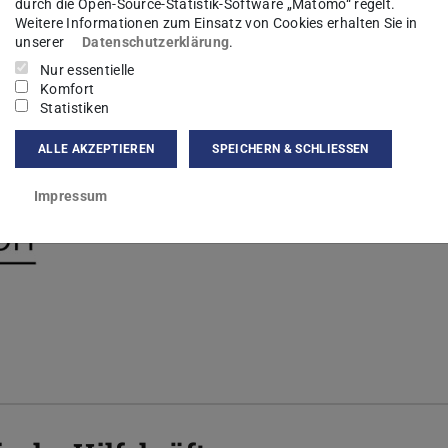
durch die Open-Source-Statistik-Software „Matomo“ regelt.
Prof. Dr. Yann Disser
Weitere Informationen zum Einsatz von Cookies erhalten Sie in
unserer
Datenschutzerklärung
.
Prof. Dr. Marc Pfetsch
Nur essentielle
Komfort
Statistiken
ALLE AKZEPTIEREN
SPEICHERN & SCHLIESSEN
Prof. Dr. Constantin Christof
Impressum
Prof. Dr. Stefan Ulbrich