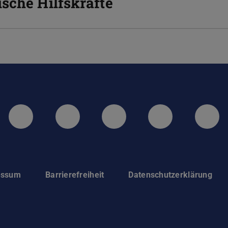
sche Hilfskräfte
LinkedIn-Seite der TU Darmstadt
Instagram-Kanal der TU 
Bluesky-Kanal de
Facebook-
You
essum
Barrierefreiheit
Datenschutzerklärung