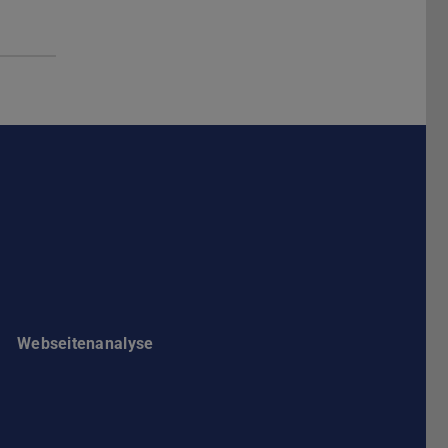
Darmstadt
r TU Darmstadt
Seite der TU Darmstadt
Tube-Kanal der TU Darmstadt
Webseitenanalyse