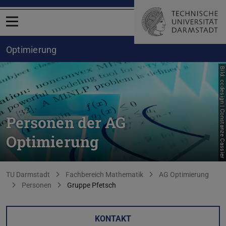
Menü öffnen
Optimierung
Bild: ccdesign | Constanze Cassier
Personen der AG
Optimierung
Sie befinden sich hier:
TU Darmstadt
Fachbereich Mathematik
AG Optimierung
Personen
Gruppe Pfetsch
KONTAKT