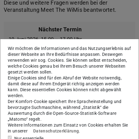
Diese und weitere Fragen werden bei der
Veranstaltung Meet The WiMis beantwortet.
Nächster Termin
10.Juni 2026, 15.00 – 17.00 Uhr
Wir möchten die Informationen und das Nutzungserlebnis auf
dieser Webseite an Ihre Bedürfnisse anpassen. Deswegen
verwenden wir sog. Cookies. Sie können selbst entscheiden,
Ziel ist es, Studierenden die Möglichkeit zu geben sich in
welche Cookies genau bei Ihrem Besuch unserer Webseiten
gesetzt werden sollen.
lockerer Atmosphäre mit WiMis aus den verschiedenen
Einige Cookies sind für den Abruf der Website notwendig,
AGs an unserem Fachbereich auszutauschen und sich so
damit diese auf Ihrem Endgerät richtig anzeigen werden
über die Möglichkeit der Promotion zu informieren.
kann. Diese essentiellen Cookies können nicht abgewählt
werden.
Nach einem kurzen Infovortrag, inklusive Tipps zur
Der Komfort-Cookie speichert Ihre Spracheinstellung und
bevorzugte Suchmaschine, während „Statistik“ die
Bewerbung auf WiMi Stellen, können die teilnehmenden
Auswertung durch die Open-Source-Statistik-Software
WiMis in ihren Büros besucht werden und alle offenen
„Matomo“ regelt.
Fragen rund um die Themen Promotion, Forschung und
Weitere Informationen zum Einsatz von Cookies erhalten Sie
in unserer
Datenschutzerklärung
.
Lehre geklärt werden.
Nur essentielle