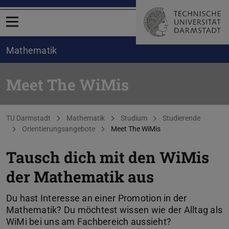
Menü öffnen
Mathematik
Meet The WiMis
Sie befinden sich hier:
TU Darmstadt
Mathematik
Studium
Studierende
Orientierungsangebote
Meet The WiMis
Tausch dich mit den WiMis
der Mathematik aus
Du hast Interesse an einer Promotion in der
Mathematik? Du möchtest wissen wie der Alltag als
WiMi bei uns am Fachbereich aussieht?