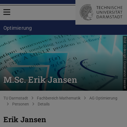
Menü öffnen
Optimierung
Bild: ccdesign | Constanze Cassier
M.Sc. Erik Jansen
Sie befinden sich hier:
TU Darmstadt
Fachbereich Mathematik
AG Optimierung
Personen
Details
Erik Jansen