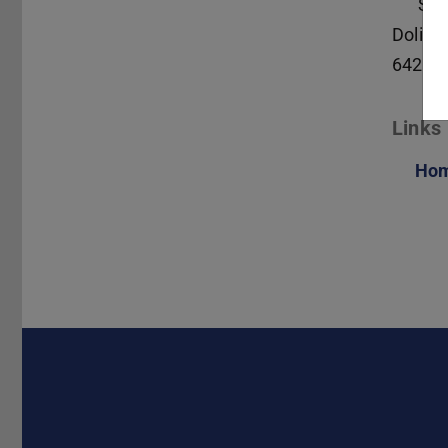
S4|
Dolivo
64293
Links
Ho