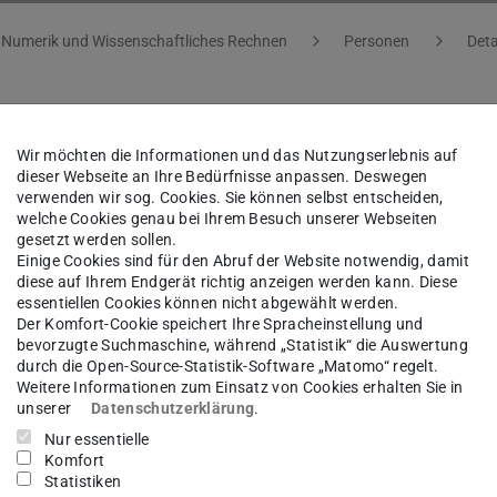
Numerik und Wissenschaftliches Rechnen
Personen
Deta
f. Dr.
Tabea Tscherpel
Wir möchten die Informationen und das Nutzungserlebnis auf
dieser Webseite an Ihre Bedürfnisse anpassen. Deswegen
verwenden wir sog. Cookies. Sie können selbst entscheiden,
welche Cookies genau bei Ihrem Besuch unserer Webseiten
sgebiet(e)
gesetzt werden sollen.
Einige Cookies sind für den Abruf der Website notwendig, damit
erik und Wissenschaftliches Rechnen
diese auf Ihrem Endgerät richtig anzeigen werden kann. Diese
essentiellen Cookies können nicht abgewählt werden.
Der Komfort-Cookie speichert Ihre Spracheinstellung und
bevorzugte Suchmaschine, während „Statistik“ die Auswertung
kt
durch die Open-Source-Statistik-Software „Matomo“ regelt.
Weitere Informationen zum Einsatz von Cookies erhalten Sie in
herpel@mathematik.tu-...
unserer
Datenschutzerklärung
.
Nur essentielle
 6151 16-23170
Komfort
Statistiken