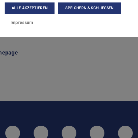
10 101a
ALLE AKZEPTIEREN
SPEICHERN & SCHLIESSEN
straße 15
Darmstadt
Impressum
mepage
LinkedIn-Seite der TU Darmstadt
Instagram-Kanal der TU 
Bluesky-Kanal de
Facebook-
You