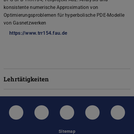
konsistente numerische Approximation von
Optimierungsproblemen für hyperbolische PDE-Modelle
von Gasnetzwerken
https://www.trr154.fau.de
Lehrtätigkeiten
LinkedIn-Seite der TU Darmstadt
Instagram-Kanal der TU Darmstad
Bluesky-Kanal der TU D
Facebook-Seite
YouTu
Sitemap