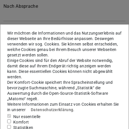
Nach Absprache
Publikationen
Wir möchten die Informationen und das Nutzungserlebnis auf
dieser Webseite an Ihre Bedürfnisse anpassen. Deswegen
J. Breitkopf, M. Gugat, S. Ulbrich: Existence and
verwenden wir sog. Cookies. Sie können selbst entscheiden,
Optimal Boundary Control of Classical Solutions to
welche Cookies genau bei Ihrem Besuch unserer Webseiten
gesetzt werden sollen.
Networks of Quasilinear Hyperbolic Systems of
Einige Cookies sind für den Abruf der Website notwendig,
Balance Laws, Preprint TRR 154, 2025
damit diese auf Ihrem Endgerät richtig anzeigen werden
kann. Diese essentiellen Cookies können nicht abgewählt
PDF
werden.
J. Breitkopf, S. Ulbrich: A Variational Calculus for
Der Komfort-Cookie speichert Ihre Spracheinstellung und
Optimal Control of the Generalized Riemann Problem
bevorzugte Suchmaschine, während „Statistik“ die
Auswertung durch die Open-Source-Statistik-Software
for Hyperbolic Systems of Conservation Laws, Preprint,
„Matomo“ regelt.
2025
PDF
Weitere Informationen zum Einsatz von Cookies erhalten Sie
in unserer
Datenschutzerklärung
.
Nur essentielle
Vorträge
Komfort
Statistiken