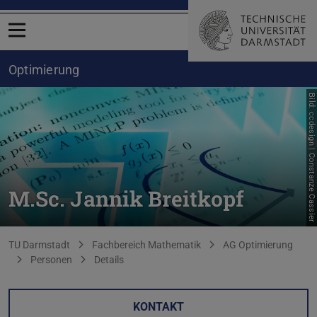
Menü öffnen
Optimierung
Bild: ccdesign | Constanze Cassier
M.Sc. Jannik Breitkopf
Sie befinden sich hier:
TU Darmstadt
Fachbereich Mathematik
AG Optimierung
Personen
Details
KONTAKT