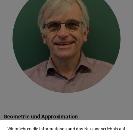
Geometrie und Approximation
Arbeitsgebiet(e)
Wir möchten die Informationen und das Nutzungserlebnis auf