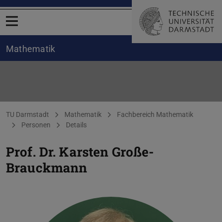
Menü öffnen
Mathematik
Karsten Große-Brauckmann
Sie befinden sich hier:
TU Darmstadt
Mathematik
Fachbereich Mathematik
Personen
Details
Prof. Dr.
Karsten Große-
Brauckmann