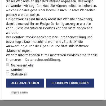
dieser Webseite an Ihre Bedürfnisse anpassen. Deswegen
Differential Geometry
, Surface theory, Minimal and
verwenden wir sog. Cookies. Sie können selbst entscheiden,
constant mean curvative surfaces
welche Cookies genau bei Ihrem Besuch unserer Webseiten
gesetzt werden sollen.
Einige Cookies sind für den Abruf der Website notwendig,
Kontakt
damit diese auf Ihrem Endgerät richtig anzeigen werden
kgb@mathematik.tu-...
kann. Diese essentiellen Cookies können nicht abgewählt
werden.
+49 6151 16-22492
Der Komfort-Cookie speichert Ihre Spracheinstellung und
bevorzugte Suchmaschine, während „Statistik“ die
S2|15 305
Auswertung durch die Open-Source-Statistik-Software
Schlossgartenstraße 7
„Matomo“ regelt.
Weitere Informationen zum Einsatz von Cookies erhalten Sie
64289
Darmstadt
in unserer
Datenschutzerklärung
.
Nur essentielle
Links
Komfort
Mehr erfahren
Statistiken
ALLE AKZEPTIEREN
SPEICHERN & SCHLIESSEN
Sprechstunde
Impressum