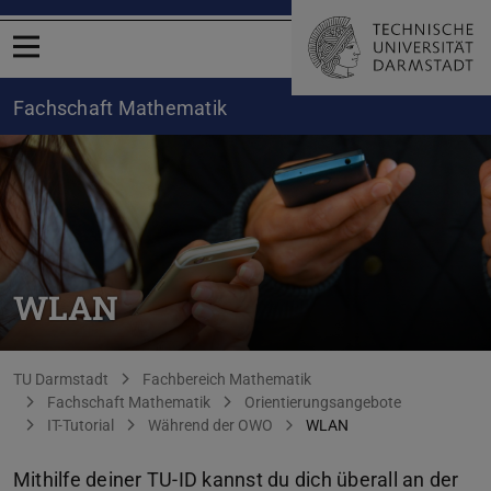
Menü öffnen
Fachschaft Mathematik
WLAN
Sie befinden sich hier:
TU Darmstadt
Fachbereich Mathematik
Fachschaft Mathematik
Orientierungsangebote
IT-Tutorial
Während der OWO
WLAN
Mithilfe deiner TU-ID kannst du dich überall an der