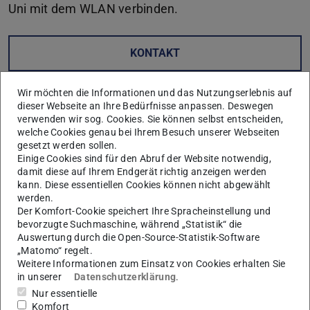
Uni mit dem WLAN verbinden.
KONTAKT
Wir möchten die Informationen und das Nutzungserlebnis auf
dieser Webseite an Ihre Bedürfnisse anpassen. Deswegen
verwenden wir sog. Cookies. Sie können selbst entscheiden,
welche Cookies genau bei Ihrem Besuch unserer Webseiten
gesetzt werden sollen.
Einige Cookies sind für den Abruf der Website notwendig,
damit diese auf Ihrem Endgerät richtig anzeigen werden
kann. Diese essentiellen Cookies können nicht abgewählt
werden.
Der Komfort-Cookie speichert Ihre Spracheinstellung und
bevorzugte Suchmaschine, während „Statistik“ die
Eine Anleitung, wie man sich mithilfe der TU-ID WLAN-
Auswertung durch die Open-Source-Statistik-Software
„Matomo“ regelt.
Kennungen für seine verschiedenen Geräte anlegen kann
Weitere Informationen zum Einsatz von Cookies erhalten Sie
findet sich auf
dieser Webseite
(PDF-Datei)
(wird in neuem Tab geöf
schön erklärt.
in unserer
Datenschutzerklärung
.
Nur essentielle
Komfort