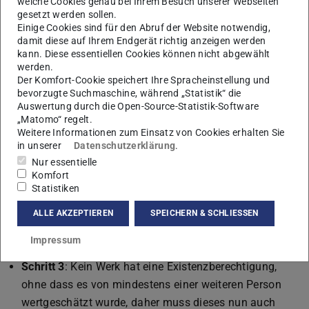
welche Cookies genau bei Ihrem Besuch unserer Webseiten
gesetzt werden sollen.
anklicken. Wird das Menü geöffnet, kann man neben den
Einige Cookies sind für den Abruf der Website notwendig,
großen – oben genannten – Menüpunkten² auch die
damit diese auf Ihrem Endgerät richtig anzeigen werden
Unterpunkte dazu finden.
kann. Diese essentiellen Cookies können nicht abgewählt
werden.
Angenommen du bist nun motiviert und möchtest dein
Der Komfort-Cookie speichert Ihre Spracheinstellung und
bevorzugte Suchmaschine, während „Statistik“ die
erstes Portfolio erstellen, so kannst du dabei wie
Auswertung durch die Open-Source-Statistik-Software
folgt vorgehen:
„Matomo“ regelt.
Weitere Informationen zum Einsatz von Cookies erhalten Sie
Schritt 1
: Erstelle zuerst eine Seite. Diese kannst du
in unserer
Datenschutzerklärung
.
dann mit deinem Inhalt füllen, wobei du neben
Nur essentielle
Komfort
einfachen Textfeldern auch Dateien einbinden kannst.
Statistiken
Schritt 2
: Nachdem du mehrere Seiten erstellst hast, die
zusammen gehören, kannst du diese in einer
ALLE AKZEPTIEREN
SPEICHERN & SCHLIESSEN
Sammlung sammeln. Eine Sammlung erstellst du an
Impressum
dem selben Ort, an dem du Seiten ins Leben rufst.
Schritt 3
: Kein Werk hat eine Existenzberechtigung,
ohne dass es von mindestens einer weiteren Person
wertgeschätzt wurde, daher muss dieses nun auch