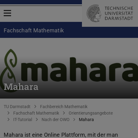
Menü öffnen
Fachschaft Mathematik
Mahara
Sie befinden sich hier:
TU Darmstadt
Fachbereich Mathematik
Fachschaft Mathematik
Orientierungsangebote
IT-Tutorial
Nach der OWO
Mahara
Mahara ist eine Online Plattform, mit der man