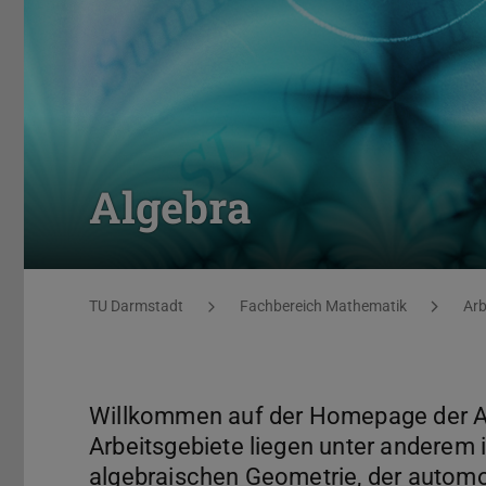
Algebra
Sie befinden sich hier:
TU Darmstadt
Fachbereich Mathematik
Arb
Willkommen auf der Homepage der Ar
Arbeitsgebiete liegen unter anderem 
algebraischen Geometrie, der autom