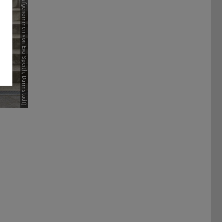
Bild: Gruppenbild vom Mai 2022 (aufgenommen von Eva Speith, Darmstadt)